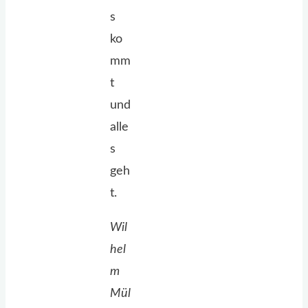
s
ko
mm
t
und
alle
s
geh
t.
Wil
hel
m
Mül