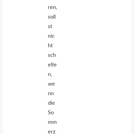
ren,
soll
st
nic
ht
sch
elte
n,
we
nn
die
So
mm
erz