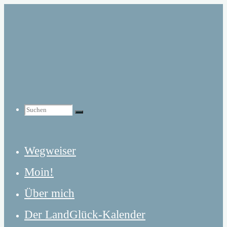
Zum
Inhalt
springen
Suchen
Suchen
Suchen
Wegweiser
nach:
Moin!
Über mich
Der LandGlück-Kalender