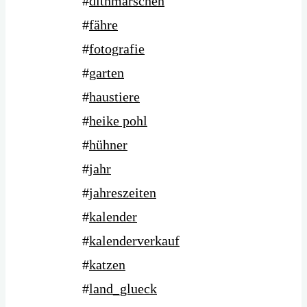
#
dithmarschen
#
fähre
#
fotografie
#
garten
#
haustiere
#
heike pohl
#
hühner
#
jahr
#
jahreszeiten
#
kalender
#
kalenderverkauf
#
katzen
#
land_glueck