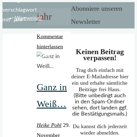
Start
Beiträge
Abonniere unseren
verschlagwortet
jahr
Wegweiser
mit "jahr"
Newsletter
Kommentar
hinterlassen
Keinen Beitrag
Mein Portfolio
verpassen!
Trag dich einfach mit
deiner E-Mailadresse hier
ein und erhalte sämtliche
Ganz in
Beiträge frei Haus.
(Bitte unbedingt auch
Weiß…
in den Spam-Ordner
sehen, dort landen ggf.
die Bestätigungsmails.)
Heike Pohl
29.
Du kannst dich jederzeit
wieder abmelden.
November