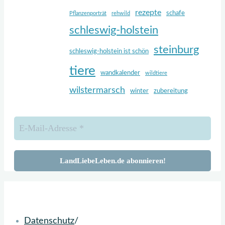
rezepte
schafe
Pflanzenporträt
rehwild
schleswig-holstein
steinburg
schleswig-holstein ist schön
tiere
wandkalender
wildtiere
wilstermarsch
winter
zubereitung
Zurück
nach
oben
Datenschutz
/