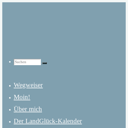
Zum
Inhalt
springen
Suchen
Suchen
Suchen
Wegweiser
nach:
Moin!
Über mich
Der LandGlück-Kalender