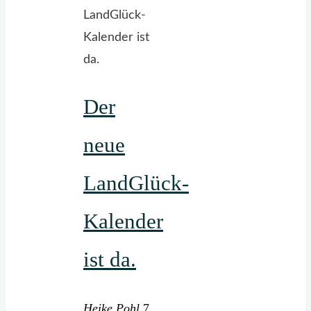
13
Seiten,
doppelseitig
bedruckt,
Der
26
schöne
neue
Motive"
LandGlück-
Kalender
ist da.
Heike Pohl
7.