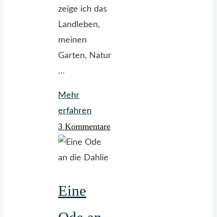
zeige ich das
Landleben,
meinen
Garten, Natur
…
Mehr
"Der
erfahren
3 Kommentare
neue
LandGlück-
Kalender
ist
Eine
da."