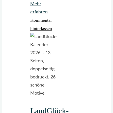
Mehr
"Aus
erfahren
Kommentar
die
Maus"
hinterlassen
LandGlück-