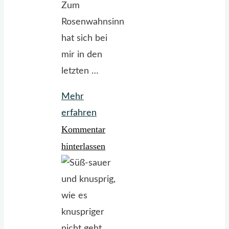
Zum
Rosenwahnsinn
hat sich bei
mir in den
letzten …
Mehr
"Eine
erfahren
Kommentar
Ode
an
hinterlassen
die
Dahlie"