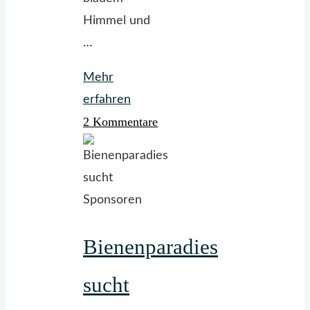
Himmel und
…
Mehr
"Frühling
erfahren
2 Kommentare
in
Gelb
und
Blau"
Bienenparadies
sucht