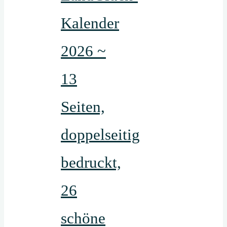
Kalender
2026 ~
13
Seiten,
doppelseitig
bedruckt,
26
schöne