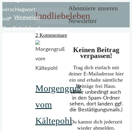
Start
Beiträge
Abonniere unseren
verschlagwortet
landliebeleben
Wegweiser
mit
Newsletter
"landliebeleben"
2 Kommentare
Keinen Beitrag
Mein Portfolio
verpassen!
Trag dich einfach mit
deiner E-Mailadresse hier
ein und erhalte sämtliche
Beiträge frei Haus.
Morgengruß
(Bitte unbedingt auch
in den Spam-Ordner
vom
sehen, dort landen ggf.
die Bestätigungsmails.)
Kältepohl
Du kannst dich jederzeit
wieder abmelden.