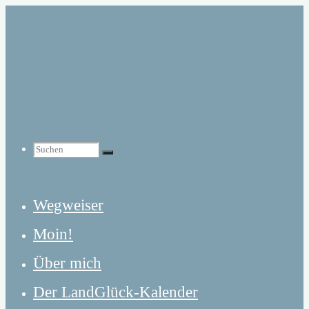
Zum
Inhalt
springen
Suchen
Suchen
Suchen
Wegweiser
nach:
Moin!
Über mich
Der LandGlück-Kalender