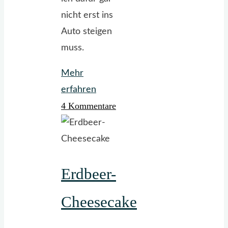
nicht erst ins
Auto steigen
muss.
Mehr
"Süß-
erfahren
4 Kommentare
sauer
und
knusprig,
wie
Erdbeer-
es
knuspriger
Cheesecake
nicht
geht"