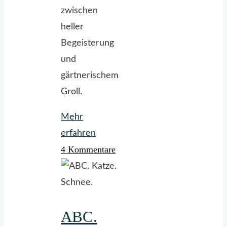
zwischen
heller
Begeisterung
und
gärtnerischem
Groll.
Mehr
"Wildtiere
erfahren
4 Kommentare
im
Garten:
Rehle.
Rehle.
ABC.
Rehle."