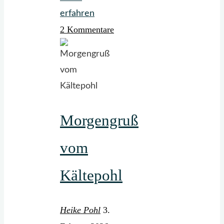
"Die
erfahren
2 Kommentare
Krokusse
blühen,
wohin
man
auch
schaut"
Morgengruß
vom
Kältepohl
Heike Pohl
3.