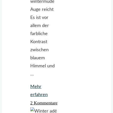
wintermüde
Auge reicht
Es ist vor
allem der
farbliche
Kontrast
zwischen
blauem
Himmel und
…
Mehr
"Frühling
erfahren
2 Kommentare
in
Gelb