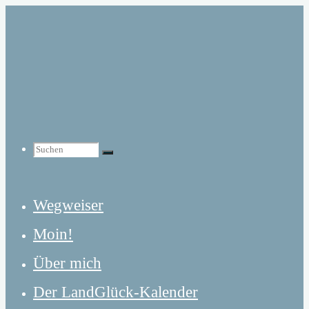
Zum
Inhalt
springen
Suchen
Suchen
Suchen
Wegweiser
nach:
Moin!
Über mich
Der LandGlück-Kalender