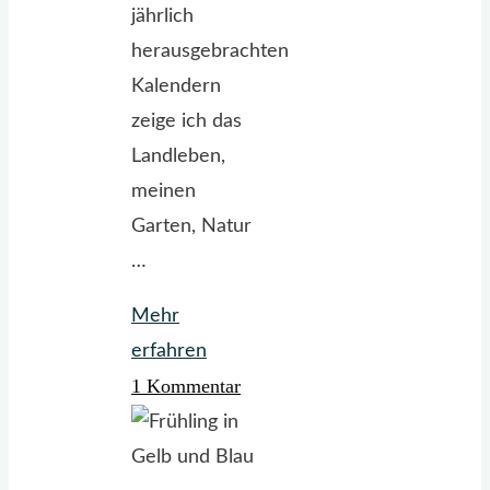
jährlich
herausgebrachten
Kalendern
zeige ich das
Landleben,
meinen
Garten, Natur
…
Mehr
"Der
erfahren
1 Kommentar
neue
LandGlück-
Kalender
ist