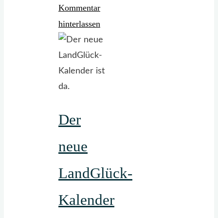
Kommentar
Kalender
2026
hinterlassen
~
13
Seiten,
doppelseitig
bedruckt,
Der
26
schöne
neue
Motive"
LandGlück-
Kalender