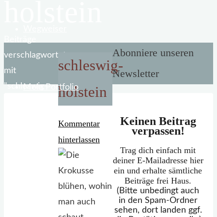
holstein
Wegweiser
Start
Beiträge
Abonniere unseren
verschlagwortet
schleswig-
mit
Newsletter
"schleswig-
Mein Portfolio
holstein
holstein"
Keinen Beitrag
Kommentar
verpassen!
hinterlassen
Trag dich einfach mit
deiner E-Mailadresse hier
ein und erhalte sämtliche
Beiträge frei Haus.
(Bitte unbedingt auch
in den Spam-Ordner
sehen, dort landen ggf.