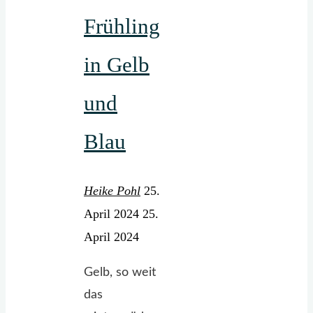
Frühling
da."
in Gelb
und
Blau
Heike Pohl
25.
April 2024
25.
April 2024
Gelb, so weit
das