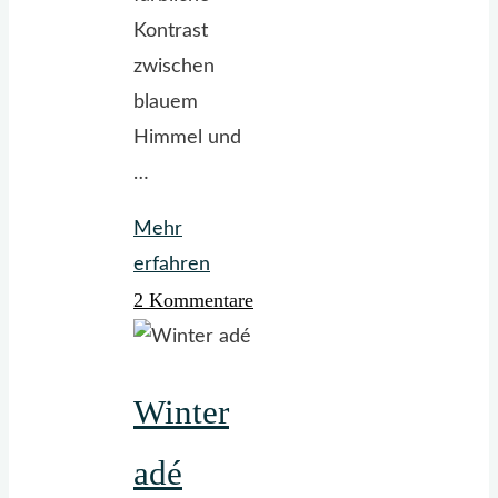
Kontrast
zwischen
blauem
Himmel und
…
Mehr
"Frühling
erfahren
2 Kommentare
in
Gelb
und
Winter
Blau"
adé