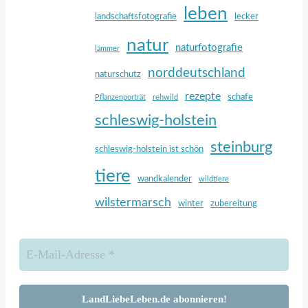
leben
landschaftsfotografie
lecker
natur
naturfotografie
lämmer
norddeutschland
naturschutz
rezepte
schafe
Pflanzenporträt
rehwild
schleswig-holstein
steinburg
schleswig-holstein ist schön
tiere
wandkalender
wildtiere
wilstermarsch
winter
zubereitung