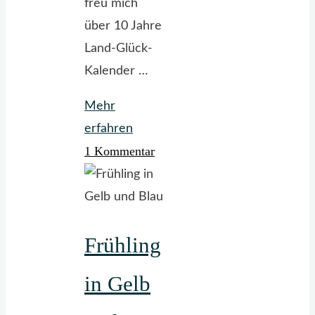
freu mich
über 10 Jahre
Land-Glück-
Kalender …
Mehr
"LandGlück-
erfahren
1 Kommentar
Kalender
2026
~
13
Frühling
Seiten,
doppelseitig
in Gelb
bedruckt,
26