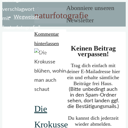
Start
Beiträge
Abonniere unseren
verschlagwortet
naturfotografie
Wegweiser
mit
Newsletter
"naturfotografie"
Kommentar
hinterlassen
Keinen Beitrag
Mein Portfolio
verpassen!
Trag dich einfach mit
deiner E-Mailadresse hier
ein und erhalte sämtliche
Beiträge frei Haus.
(Bitte unbedingt auch
in den Spam-Ordner
sehen, dort landen ggf.
die Bestätigungsmails.)
Die
Du kannst dich jederzeit
Krokusse
wieder abmelden.