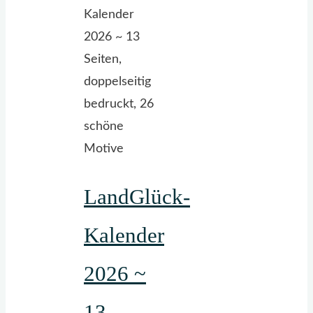
man
auch
schaut"
LandGlück-
Kalender
2026 ~
13