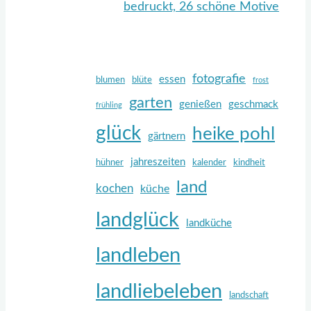
bedruckt, 26 schöne Motive
fotografie
essen
blumen
blüte
frost
garten
genießen
geschmack
frühling
glück
heike pohl
gärtnern
jahreszeiten
hühner
kalender
kindheit
land
kochen
küche
landglück
landküche
landleben
landliebeleben
landschaft