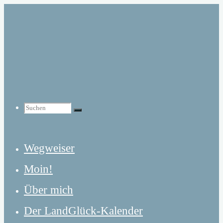
Zum
Inhalt
springen
Suchen
Suchen
Suchen
Wegweiser
nach:
Moin!
Über mich
Der LandGlück-Kalender