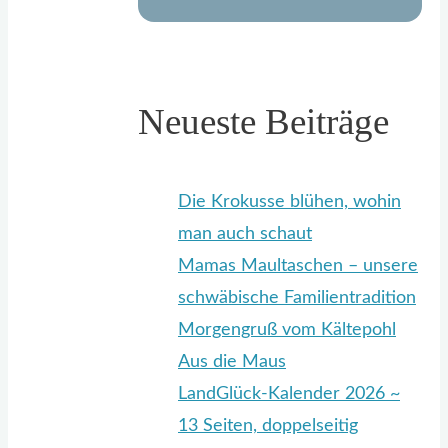
Neueste Beiträge
Die Krokusse blühen, wohin
man auch schaut
Mamas Maultaschen – unsere
schwäbische Familientradition
Morgengruß vom Kältepohl
Aus die Maus
LandGlück-Kalender 2026 ~
13 Seiten, doppelseitig