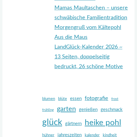
Mamas Maultaschen – unsere
schwäbische Familientradition
Morgengruß vom Kältepohl
Aus die Maus
LandGlück-Kalender 2026 ~
13 Seiten, doppelseitig
bedruckt, 26 schöne Motive
fotografie
essen
blumen
blüte
frost
garten
genießen
geschmack
frühling
glück
heike pohl
gärtnern
jahreszeiten
hühner
kalender
kindheit