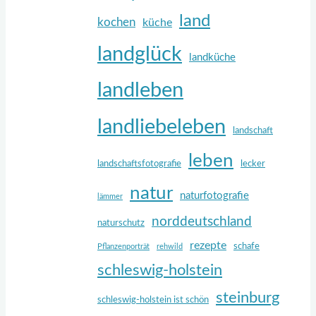
land
kochen
küche
landglück
landküche
landleben
landliebeleben
landschaft
leben
landschaftsfotografie
lecker
natur
naturfotografie
lämmer
norddeutschland
naturschutz
rezepte
schafe
Pflanzenporträt
rehwild
schleswig-holstein
steinburg
schleswig-holstein ist schön