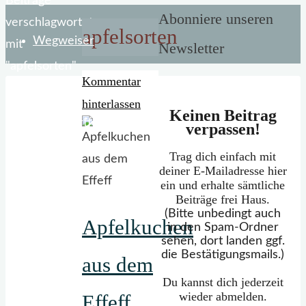
Start
Beiträge
Abonniere unseren
verschlagwortet
apfelsorten
Wegweiser
mit
Newsletter
"apfelsorten"
Kommentar
hinterlassen
Keinen Beitrag
Mein Portfolio
verpassen!
Trag dich einfach mit
deiner E-Mailadresse hier
ein und erhalte sämtliche
Beiträge frei Haus.
(Bitte unbedingt auch
Apfelkuchen
in den Spam-Ordner
sehen, dort landen ggf.
die Bestätigungsmails.)
aus dem
Du kannst dich jederzeit
wieder abmelden.
Effeff