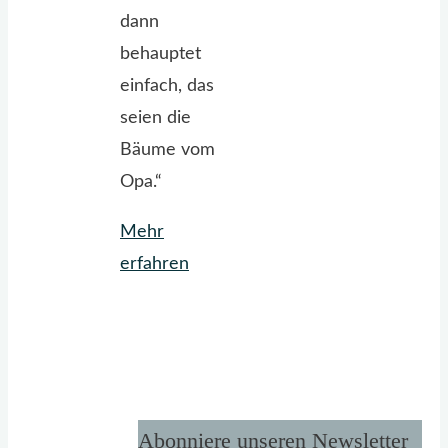
dann
behauptet
einfach, das
seien die
Bäume vom
Opa.“
Mehr
"Apfelkuchen
erfahren
aus
dem
Effeff"
Abonniere unseren Newsletter