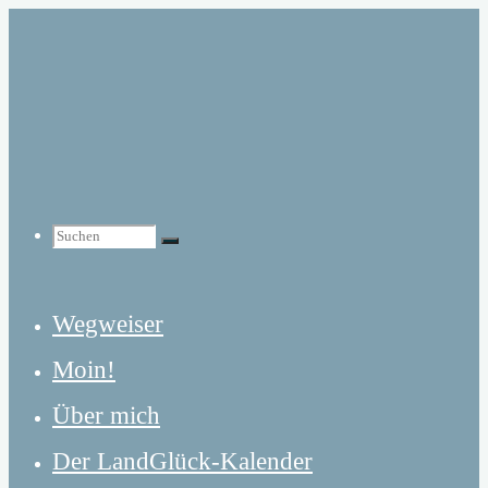
Zum
Inhalt
springen
Suchen
Suchen
Suchen
Wegweiser
nach:
Moin!
Über mich
Der LandGlück-Kalender