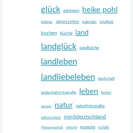
glück
heike pohl
gärtnern
jahreszeiten
hühner
kalender
kindheit
land
kochen
küche
landglück
landküche
landleben
landliebeleben
landschaft
leben
landschaftsfotografie
lecker
natur
naturfotografie
lämmer
norddeutschland
naturschutz
rezepte
schafe
Pflanzenporträt
rehwild