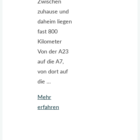
Zwischen
zuhause und
daheim liegen
fast 800
Kilometer
Von der A23
auf die A7,
von dort auf
die …
Mehr
"Ich
erfahren
bin
wieder
einmal