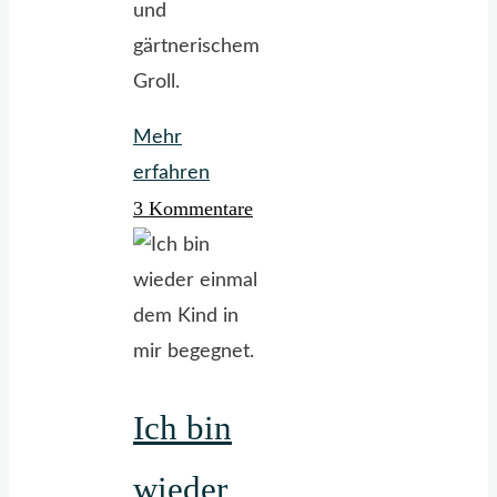
und
gärtnerischem
Groll.
Mehr
"Wildtiere
erfahren
3 Kommentare
im
Garten:
Rehle.
Rehle.
Rehle."
Ich bin
wieder