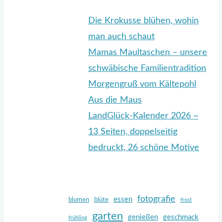
Die Krokusse blühen, wohin
man auch schaut
Mamas Maultaschen – unsere
schwäbische Familientradition
Morgengruß vom Kältepohl
Aus die Maus
LandGlück-Kalender 2026 ~
13 Seiten, doppelseitig
bedruckt, 26 schöne Motive
fotografie
essen
blumen
blüte
frost
garten
genießen
geschmack
frühling