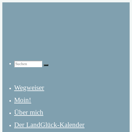
Zum
Inhalt
springen
Suchen
Suchen
Suchen
Wegweiser
nach:
Moin!
Über mich
Der LandGlück-Kalender