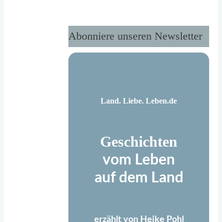
dem
Kind
Abonniere unseren Newsletter
in
mir
begegnet."
Land. Liebe. Leben.de
Geschichten
vom Leben
auf dem Land
erzählt von Heike Pohl