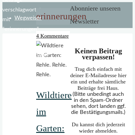
Start
Beiträge
Abonniere unseren
verschlagwortet
erinnerungen
Wegweiser
mit
Newsletter
"erinnerungen"
4 Kommentare
Keinen Beitrag
Mein Portfolio
verpassen!
Trag dich einfach mit
deiner E-Mailadresse hier
ein und erhalte sämtliche
Beiträge frei Haus.
Wildtiere
(Bitte unbedingt auch
in den Spam-Ordner
sehen, dort landen ggf.
im
die Bestätigungsmails.)
Du kannst dich jederzeit
Garten:
wieder abmelden.