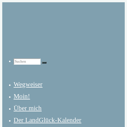
Zum
Inhalt
springen
Suchen
Suchen
Suchen
Wegweiser
nach:
Moin!
Über mich
Der LandGlück-Kalender