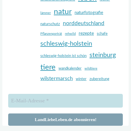
natur
naturfotografie
lämmer
norddeutschland
naturschutz
rezepte
schafe
Pflanzenporträt
rehwild
schleswig-holstein
steinburg
schleswig-holstein ist schön
tiere
wandkalender
wildtiere
wilstermarsch
winter
zubereitung