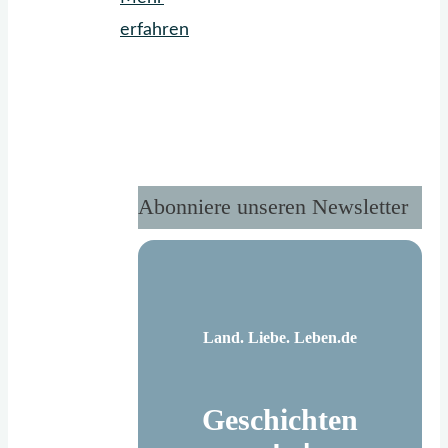
"Frühling
erfahren
in
Gelb
und
Blau"
Abonniere unseren Newsletter
Land. Liebe. Leben.de
Geschichten