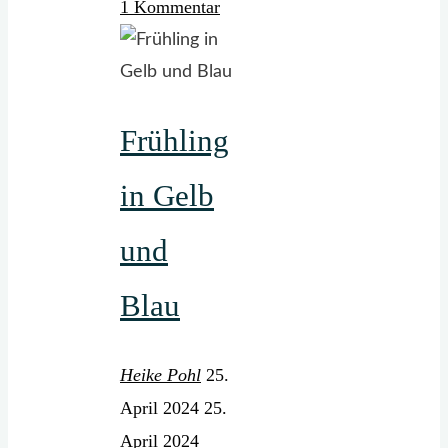
1 Kommentar
neue
LandGlück-
Kalender
ist
Frühling
da."
in Gelb
und
Blau
Heike Pohl
25.
April 2024
25.
April 2024