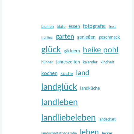
fotografie
essen
blumen
blüte
frost
garten
genießen
geschmack
frühling
glück
heike pohl
gärtnern
jahreszeiten
hühner
kalender
kindheit
land
kochen
küche
landglück
landküche
landleben
landliebeleben
landschaft
leben
landschaftsfotografie
lecker