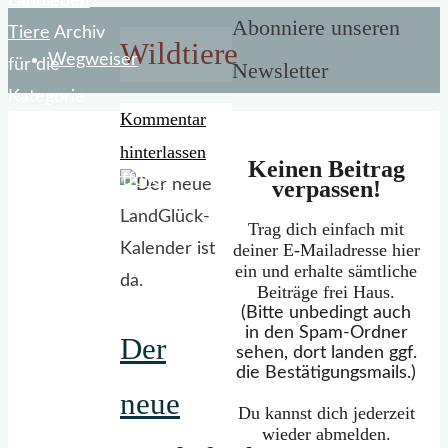
Start
Landleben
Abonniere unseren
Tiere
Archiv
Wildtiere
Wegweiser
für die
Newsletter
Kategorie
Kommentar
„Wildtiere“
hinterlassen
Keinen Beitrag
Mein Portfolio
verpassen!
Trag dich einfach mit
deiner E-Mailadresse hier
ein und erhalte sämtliche
Beiträge frei Haus.
(Bitte unbedingt auch
in den Spam-Ordner
Der
sehen, dort landen ggf.
die Bestätigungsmails.)
neue
Du kannst dich jederzeit
wieder abmelden.