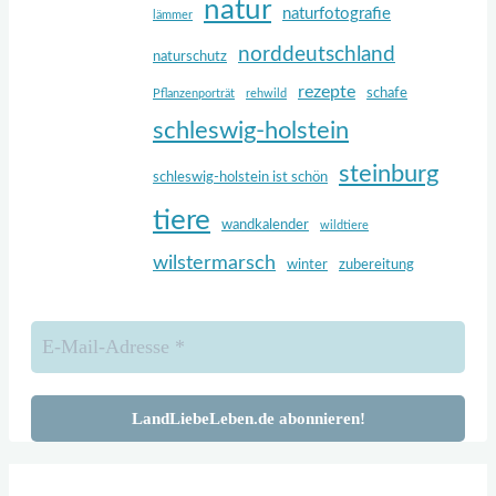
natur
naturfotografie
lämmer
norddeutschland
naturschutz
rezepte
schafe
Pflanzenporträt
rehwild
schleswig-holstein
steinburg
schleswig-holstein ist schön
tiere
wandkalender
wildtiere
wilstermarsch
winter
zubereitung
Zurück