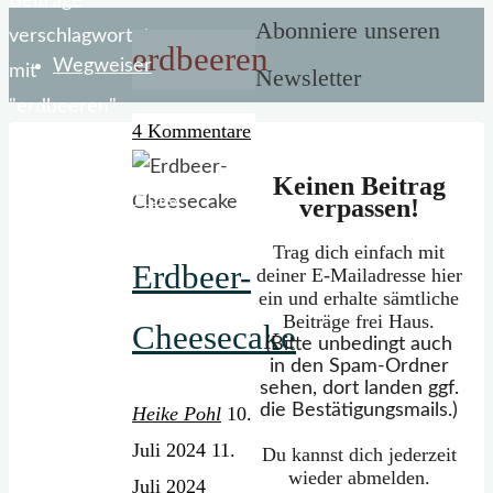
Start
Beiträge
Abonniere unseren
verschlagwortet
erdbeeren
Wegweiser
mit
Newsletter
"erdbeeren"
4 Kommentare
Keinen Beitrag
Mein Portfolio
verpassen!
Trag dich einfach mit
Erdbeer-
deiner E-Mailadresse hier
ein und erhalte sämtliche
Beiträge frei Haus.
Cheesecake
(Bitte unbedingt auch
in den Spam-Ordner
sehen, dort landen ggf.
die Bestätigungsmails.)
Heike Pohl
10.
Juli 2024
11.
Du kannst dich jederzeit
wieder abmelden.
Juli 2024