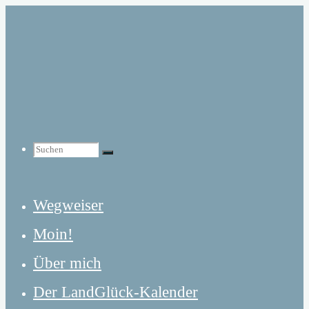
Zum
Inhalt
springen
Suchen
Suchen
Suchen
Wegweiser
nach:
Moin!
Über mich
Der LandGlück-Kalender