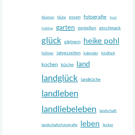
fotografie
essen
blumen
blüte
frost
garten
genießen
geschmack
frühling
glück
heike pohl
gärtnern
jahreszeiten
hühner
kalender
kindheit
land
kochen
küche
landglück
landküche
landleben
landliebeleben
landschaft
leben
landschaftsfotografie
lecker