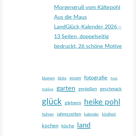
Morgengruß vom Kältepohl
Aus die Maus
LandGlück-Kalender 2026 ~
13 Seiten, doppelseitig
bedruckt, 26 schöne Motive
fotografie
essen
blumen
blüte
frost
garten
genießen
geschmack
frühling
glück
heike pohl
gärtnern
jahreszeiten
hühner
kalender
kindheit
land
kochen
küche