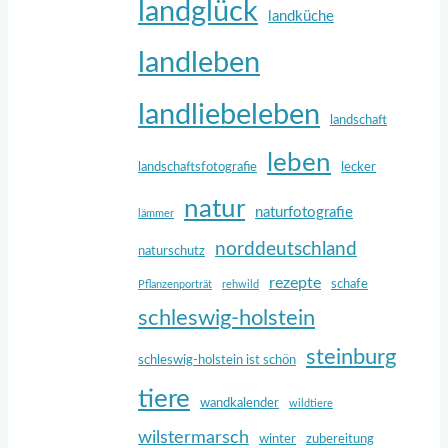
landglück
landküche
landleben
landliebeleben
landschaft
leben
landschaftsfotografie
lecker
natur
naturfotografie
lämmer
norddeutschland
naturschutz
rezepte
schafe
Pflanzenporträt
rehwild
schleswig-holstein
steinburg
schleswig-holstein ist schön
tiere
wandkalender
wildtiere
wilstermarsch
winter
zubereitung