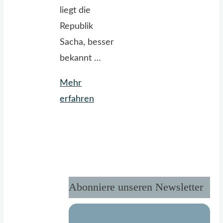
liegt die
Republik
Sacha, besser
bekannt …
Mehr
"Morgengruß
erfahren
vom
Kältepohl"
Abonniere unseren Newsletter