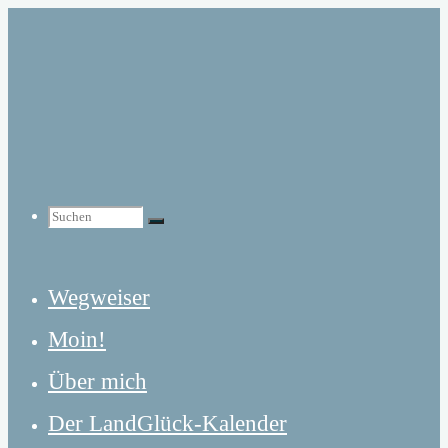
Zum
Inhalt
springen
Suchen
Suchen
Suchen
Wegweiser
nach:
Moin!
Über mich
Der LandGlück-Kalender