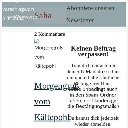
Start
Beiträge
Abonniere unseren
verschlagwortet
Saha
Wegweiser
mit "Saha"
Newsletter
2 Kommentare
Keinen Beitrag
Mein Portfolio
verpassen!
Trag dich einfach mit
deiner E-Mailadresse hier
ein und erhalte sämtliche
Beiträge frei Haus.
Morgengruß
(Bitte unbedingt auch
in den Spam-Ordner
vom
sehen, dort landen ggf.
die Bestätigungsmails.)
Kältepohl
Du kannst dich jederzeit
wieder abmelden.