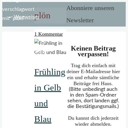
Start
Beiträge
Abonniere unseren
verschlagwortet
plön
Wegweiser
mit "plön"
Newsletter
1 Kommentar
Keinen Beitrag
Mein Portfolio
verpassen!
Trag dich einfach mit
Frühling
deiner E-Mailadresse hier
ein und erhalte sämtliche
Beiträge frei Haus.
in Gelb
(Bitte unbedingt auch
in den Spam-Ordner
sehen, dort landen ggf.
und
die Bestätigungsmails.)
Blau
Du kannst dich jederzeit
wieder abmelden.