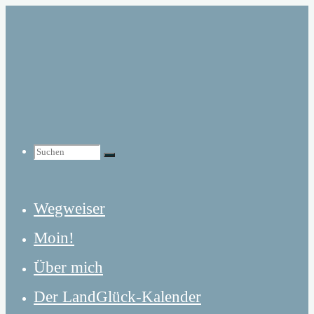
Zum
Inhalt
springen
Suchen
Suchen
Suchen
Wegweiser
nach:
Moin!
Über mich
Der LandGlück-Kalender