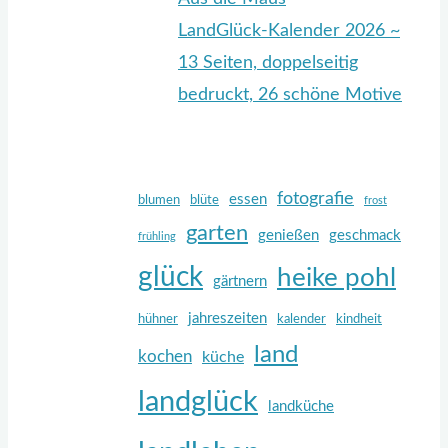
LandGlück-Kalender 2026 ~
13 Seiten, doppelseitig
bedruckt, 26 schöne Motive
fotografie
essen
blumen
blüte
frost
garten
genießen
geschmack
frühling
glück
heike pohl
gärtnern
jahreszeiten
hühner
kalender
kindheit
land
kochen
küche
landglück
landküche