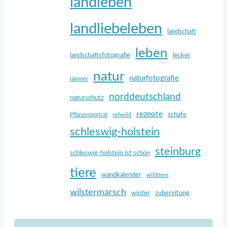
landleben
landliebeleben
landschaft
leben
landschaftsfotografie
lecker
natur
naturfotografie
lämmer
norddeutschland
naturschutz
rezepte
schafe
Pflanzenporträt
rehwild
schleswig-holstein
steinburg
schleswig-holstein ist schön
tiere
wandkalender
wildtiere
wilstermarsch
winter
zubereitung