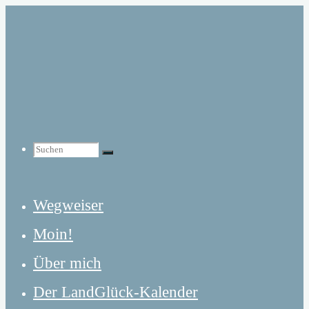
Zum
Inhalt
springen
Suchen
Suchen
Suchen
Wegweiser
nach:
Moin!
Über mich
Der LandGlück-Kalender