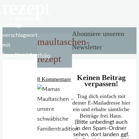
rezept
Wegweiser
Start
Beiträge
Abonniere unseren
verschlagwortet
maultaschen-
mit
Newsletter
"maultaschen-
Mein Portfolio
rezept
rezept"
Keinen Beitrag
8 Kommentare
verpassen!
Trag dich einfach mit
deiner E-Mailadresse hier
ein und erhalte sämtliche
Beiträge frei Haus.
(Bitte unbedingt auch
in den Spam-Ordner
sehen, dort landen ggf.