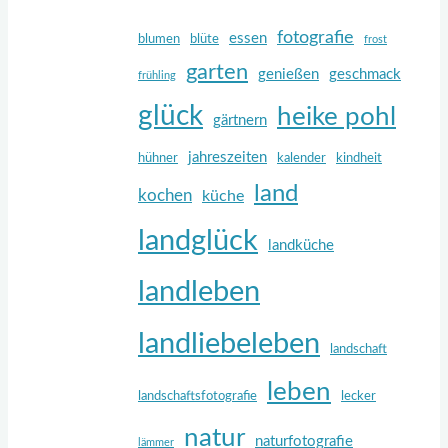
fotografie
essen
blumen
blüte
frost
garten
genießen
geschmack
frühling
glück
heike pohl
gärtnern
jahreszeiten
hühner
kalender
kindheit
land
kochen
küche
landglück
landküche
landleben
landliebeleben
landschaft
leben
landschaftsfotografie
lecker
natur
naturfotografie
lämmer