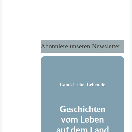
Maultaschen
–
unsere
schwäbische
Familientradition"
Abonniere unseren Newsletter
Land. Liebe. Leben.de
Geschichten
vom Leben
auf dem Land