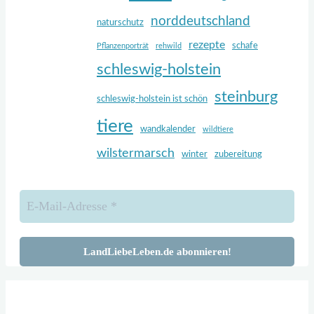
norddeutschland
naturschutz
rezepte
schafe
Pflanzenporträt
rehwild
schleswig-holstein
steinburg
schleswig-holstein ist schön
tiere
wandkalender
wildtiere
wilstermarsch
winter
zubereitung
Zurück
nach