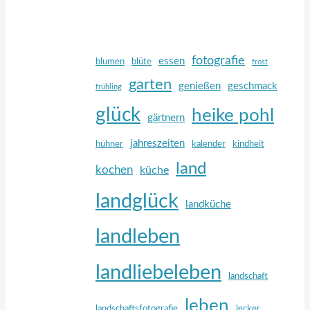
fotografie
essen
blumen
blüte
frost
garten
genießen
geschmack
frühling
glück
heike pohl
gärtnern
jahreszeiten
hühner
kalender
kindheit
land
kochen
küche
landglück
landküche
landleben
landliebeleben
landschaft
leben
landschaftsfotografie
lecker