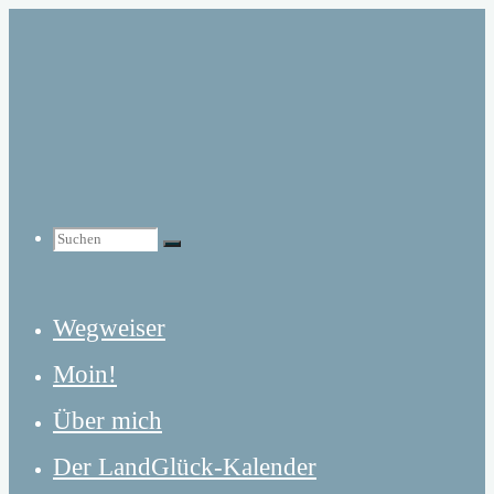
Zum
Inhalt
springen
Suchen
Suchen
Suchen
Wegweiser
nach:
Moin!
Über mich
Der LandGlück-Kalender