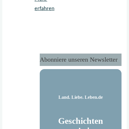
"Der
erfahren
neue
LandGlück-
Kalender
ist
da."
Abonniere unseren Newsletter
Land. Liebe. Leben.de
Geschichten