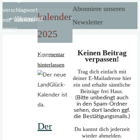
Start
Beiträge
Abonniere unseren
verschlagwortet
kalender
Wegweiser
mit "kalender
Newsletter
2025"
2025
Keinen Beitrag
Kommentar
Mein Portfolio
verpassen!
hinterlassen
Trag dich einfach mit
deiner E-Mailadresse hier
ein und erhalte sämtliche
Beiträge frei Haus.
(Bitte unbedingt auch
in den Spam-Ordner
sehen, dort landen ggf.
die Bestätigungsmails.)
Der
Du kannst dich jederzeit
wieder abmelden.