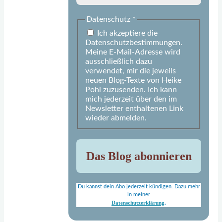
Datenschutz
*
Ich akzeptiere die
Datenschutzbestimmungen.
Meine E-Mail-Adresse wird
ausschließlich dazu
verwendet, mir die jeweils
neuen Blog-Texte von Heike
Pohl zuzusenden. Ich kann
mich jederzeit über den im
Newsletter enthaltenen Link
wieder abmelden.
Du kannst dein Abo jederzeit kündigen. Dazu mehr
in meiner
Datenschutzerklärung
.