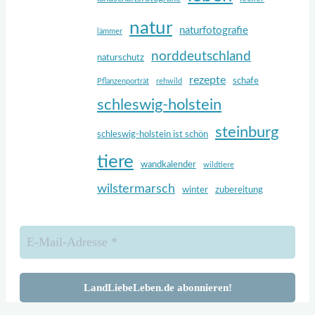
natur
naturfotografie
lämmer
norddeutschland
naturschutz
rezepte
schafe
Pflanzenporträt
rehwild
schleswig-holstein
steinburg
schleswig-holstein ist schön
tiere
wandkalender
wildtiere
wilstermarsch
winter
zubereitung