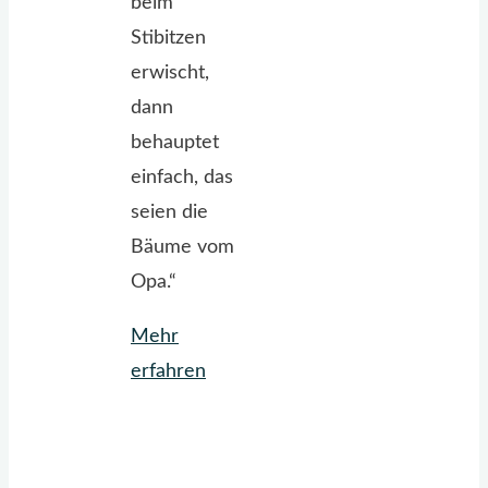
beim
Stibitzen
erwischt,
dann
behauptet
einfach, das
seien die
Bäume vom
Opa.“
Mehr
"Apfelkuchen
erfahren
aus
dem
Effeff"