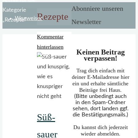
Start
Archiv für die
Abonniere unseren
Kategorie
Rezepte
Wegweiser
„Rezepte“
Newsletter
Kommentar
hinterlassen
Keinen Beitrag
Mein Portfolio
verpassen!
Trag dich einfach mit
deiner E-Mailadresse hier
ein und erhalte sämtliche
Beiträge frei Haus.
(Bitte unbedingt auch
in den Spam-Ordner
sehen, dort landen ggf.
die Bestätigungsmails.)
Süß-
Du kannst dich jederzeit
sauer
wieder abmelden.