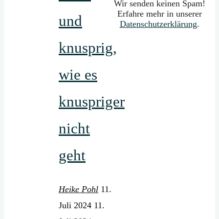
Wir senden keinen Spam!
Erfahre mehr in unserer
und
Datenschutzerklärung
.
knusprig,
wie es
knuspriger
nicht
geht
Heike Pohl
11.
Juli 2024
11.