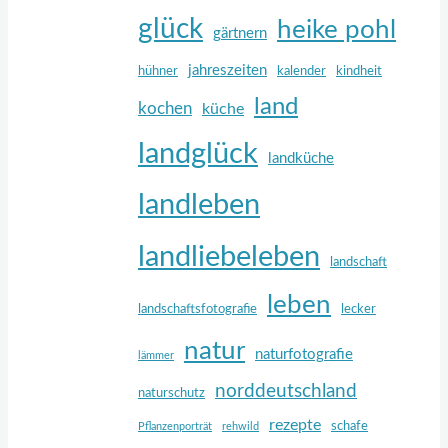
glück
heike pohl
gärtnern
jahreszeiten
hühner
kalender
kindheit
land
kochen
küche
landglück
landküche
landleben
landliebeleben
landschaft
leben
landschaftsfotografie
lecker
natur
naturfotografie
lämmer
norddeutschland
naturschutz
rezepte
schafe
Pflanzenporträt
rehwild