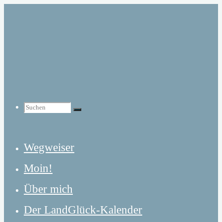
Zum
Inhalt
springen
Suchen
Suchen
Suchen
Wegweiser
nach:
Moin!
Über mich
Der LandGlück-Kalender